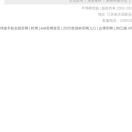
交流咨询
|
免费索样
|
聚锋研修学院
|
平博网页版 |
版权所有 2002-201
地址: 江苏南京国家高
客服电话：1595107906
球速手机在线官网
|
时博
|
kok官网首页
|
2025世俱杯官网入口
|
众博官网
|
JN江南·