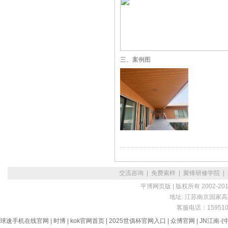
三、案例图
交流咨询
|
免费索样
|
聚锋研修学院
|
平博网页版 |
版权所有 2002-201
地址: 江苏南京国家高
客服电话：1595107906
球速手机在线官网
|
时博
|
kok官网首页
|
2025世俱杯官网入口
|
众博官网
|
JN江南·