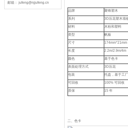
邮箱：
jufeng@njjufeng.cn
品牌
聚锋塑木
系列
3D压花塑木墙
材料
木粉和塑料
类型
帆板
尺寸
174mm*21mm
长度
2.2m/2.9m/4m
颜色
基于色卡
表面处理方式
3D压花
包装
托盘，基于工
可回收
100% 可回收
质保
15 年
二、色卡