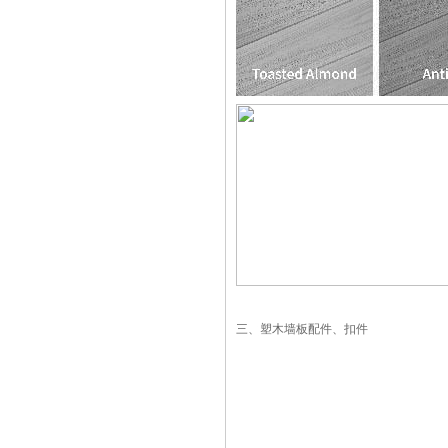
三、塑木墙板配件、扣件