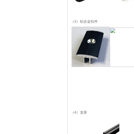
（3）铝合金扣件
（4）龙骨