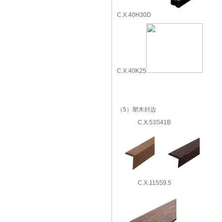
C.X.40H30D
C.X.40K25
（5）塑木封边
C.X.53S41B
C.X.115S9.5