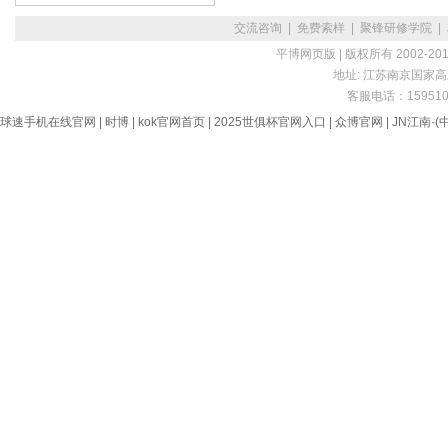
交流咨询
|
免费索样
|
聚锋研修学院
|
平博网页版 |
版权所有 2002-201
地址: 江苏南京国家高
客服电话：1595107906
球速手机在线官网
|
时博
|
kok官网首页
|
2025世俱杯官网入口
|
众博官网
|
JN江南·