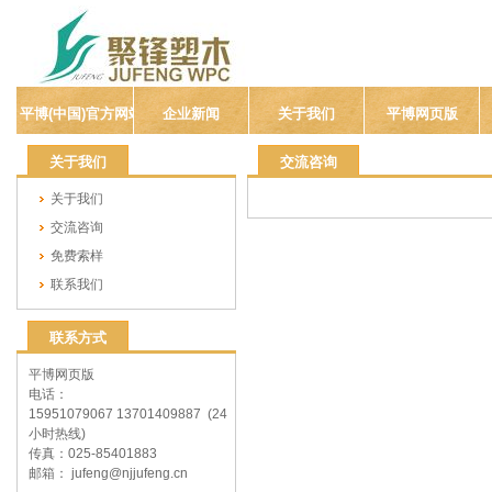
平博(中国)官方网站
企业新闻
关于我们
平博网页版
聚锋研修学院
关于我们
交流咨询
关于我们
交流咨询
免费索样
联系我们
联系方式
平博网页版
电话：
15951079067
13701409887
(24
小时热线)
传真：025-85401883
邮箱：
jufeng@njjufeng.cn