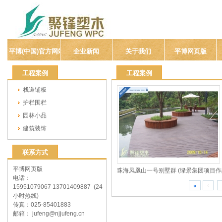
平博(中国)官方网站
企业新闻
关于我们
平博网页版
聚锋研修学院
工程案例
工程案例
栈道铺板
护栏围栏
园林小品
建筑装饰
联系方式
平博网页版
珠海凤凰山一号别墅群 (绿景集团项目作
电话：
«
‹
15951079067
13701409887
(24
小时热线)
传真：025-85401883
邮箱：
jufeng@njjufeng.cn